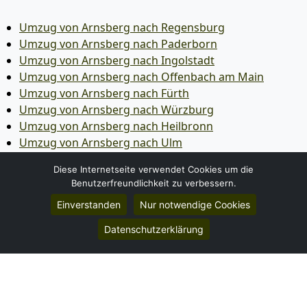
Umzug von Arnsberg nach Regensburg
Umzug von Arnsberg nach Paderborn
Umzug von Arnsberg nach Ingolstadt
Umzug von Arnsberg nach Offenbach am Main
Umzug von Arnsberg nach Fürth
Umzug von Arnsberg nach Würzburg
Umzug von Arnsberg nach Heilbronn
Umzug von Arnsberg nach Ulm
Umzug von Arnsberg nach Pforzheim
Diese Internetseite verwendet Cookies um die
Umzug von Arnsberg nach Wolfsburg
Benutzerfreundlichkeit zu verbessern.
Umzug von Arnsberg nach Bottrop
Einverstanden
Nur notwendige Cookies
Umzug von Arnsberg nach Göttingen
Umzug von Arnsberg nach Reutlingen
Datenschutzerklärung
Umzug von Arnsberg nach Bremer­haven
Umzug von Arnsberg nach Koblenz
Umzug von Arnsberg nach Erlangen
Umzug von Arnsberg nach Bergisch Gladbach