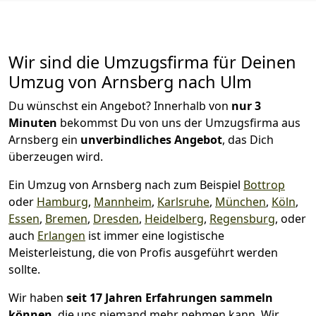
Wir sind die Umzugsfirma für Deinen
Umzug von Arnsberg nach Ulm
Du wünschst ein Angebot? Innerhalb von
nur 3
Minuten
bekommst Du von uns der Umzugsfirma aus
Arnsberg ein
unverbindliches Angebot
, das Dich
überzeugen wird.
Ein Umzug von Arnsberg nach zum Beispiel
Bottrop
oder
Hamburg
,
Mannheim
,
Karlsruhe
,
München
,
Köln
,
Essen
,
Bremen
,
Dresden
,
Heidelberg
,
Regensburg
, oder
auch
Erlangen
ist immer eine logistische
Meisterleistung, die von Profis ausgeführt werden
sollte.
Wir haben
seit
17 Jahren Erfahrungen sammeln
können
, die uns niemand mehr nehmen kann. Wir