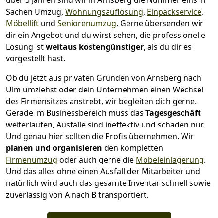
über 3 Jahren sind wir in Arnsberg die Nummer eins in
Sachen Umzug,
Wohnungsauflösung
,
Einpackservice
,
Möbellift
und
Seniorenumzug
.
Gerne übersenden wir
dir ein Angebot und du wirst sehen, die professionelle
Lösung ist
weitaus kostengünstiger
, als du dir es
vorgestellt hast.
Ob du jetzt aus privaten Gründen von Arnsberg nach
Ulm umziehst oder dein Unternehmen einen Wechsel
des Firmensitzes anstrebt, wir begleiten dich gerne.
Gerade im Businessbereich muss das
Tagesgeschäft
weiterlaufen, Ausfälle sind ineffektiv und schaden nur.
Und genau hier sollten die Profis übernehmen.
Wir
planen und organisieren
den kompletten
Firmenumzug
oder auch gerne die
Möbeleinlagerung
.
Und das alles ohne einen Ausfall der Mitarbeiter und
natürlich wird auch das gesamte Inventar schnell sowie
zuverlässig von A nach B transportiert.