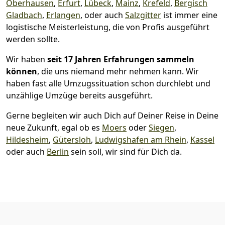
Oberhausen
,
Erfurt
,
Lübeck
,
Mainz
,
Krefeld
,
Bergisch
Gladbach
,
Erlangen
, oder auch
Salzgitter
ist immer eine
logistische Meisterleistung, die von Profis ausgeführt
werden sollte.
Wir haben
seit
17 Jahren Erfahrungen sammeln
können
, die uns niemand mehr nehmen kann. Wir
haben fast alle Umzugssituation schon durchlebt und
unzählige Umzüge bereits ausgeführt.
Gerne begleiten wir auch Dich auf Deiner Reise in Deine
neue Zukunft, egal ob es
Moers
oder
Siegen
,
Hildesheim
,
Gütersloh
,
Ludwigshafen am Rhein
,
Kassel
oder auch
Berlin
sein soll, wir sind für Dich da.