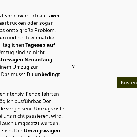
t sprichwörtlich auf
zwei
Saarbrücken oder sogar
as erste große Problem.
en und noch einmal die
lltäglichen
Tagesablauf
Umzug sind so nicht
stressigen Neuanfang
v
 einem Umzug zur
. Das musst Du
unbedingt
Kosten
tenintensiv. Pendelfahrten
äglich ausführbar.
Der
Jede vergessene Umzugskiste
i uns nicht passieren, wird.
d auch umgesetzt werden.
 sein. Der
Umzugswagen