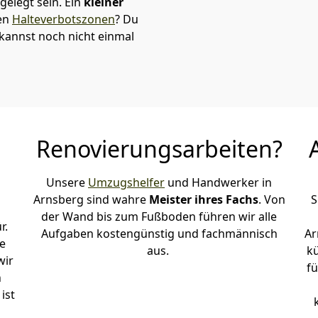
elegt sein. Ein
kleiner
den
Halteverbotszonen
? Du
kannst noch nicht einmal
Renovierungsarbeiten?
Unsere
Umzugshelfer
und Handwerker in
Arnsberg sind wahre
Meister ihres Fachs
. Von
S
der Wand bis zum Fußboden führen wir alle
r.
Aufgaben kostengünstig und fachmännisch
Ar
e
aus.
k
wir
fü
h
ist