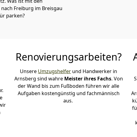
atz. Was ist mit den
 nach Freiburg im Breisgau
tür parken?
Renovierungsarbeiten?
Unsere
Umzugshelfer
und Handwerker in
Arnsberg sind wahre
Meister ihres Fachs
. Von
S
der Wand bis zum Fußboden führen wir alle
r.
Aufgaben kostengünstig und fachmännisch
Ar
e
aus.
k
wir
fü
h