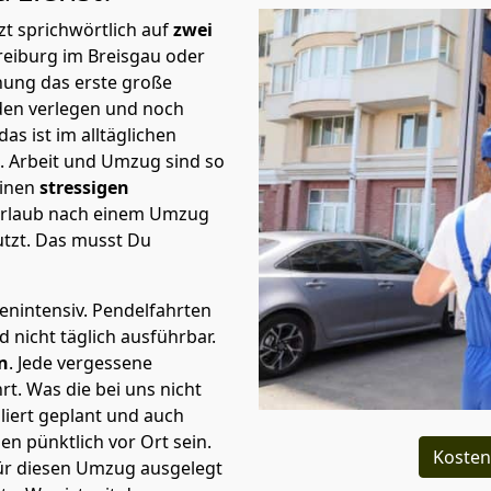
t sprichwörtlich auf
zwei
reiburg im Breisgau oder
nung das erste große
en verlegen und noch
s ist im alltäglichen
t.
Arbeit und Umzug sind so
einen
stressigen
 Urlaub nach einem Umzug
tzt. Das musst Du
tenintensiv. Pendelfahrten
 nicht täglich ausführbar.
n
. Jede vergessene
t. Was die bei uns nicht
iert geplant und auch
n pünktlich vor Ort sein.
Kosten
ür diesen Umzug ausgelegt