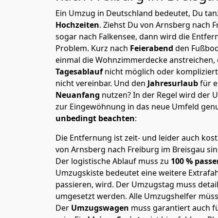
Ein Umzug in Deutschland bedeutet, Du tanz
Hochzeiten
. Ziehst Du von Arnsberg nach F
sogar nach Falkensee, dann wird die Entfer
Problem.
Kurz nach
Feierabend
den Fußbod
einmal die Wohnzimmerdecke anstreichen, da
Tagesablauf
nicht möglich oder komplizier
nicht vereinbar. Und den
Jahresurlaub
für 
Neuanfang
nutzen? In der Regel wird der
zur Eingewöhnung in das neue Umfeld genu
unbedingt beachten
:
Die Entfernung ist zeit- und leider auch kos
von Arnsberg nach Freiburg im Breisgau sind
Der logistische Ablauf muss zu
100 % passe
Umzugskiste bedeutet eine weitere Extrafahr
passieren, wird.
Der Umzugstag muss detaill
umgesetzt werden. Alle Umzugshelfer müsse
Der
Umzugswagen
muss garantiert auch f