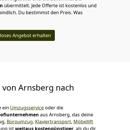
en
übermittelt. Jede Offerte ist kostenlos und
indlich. Du bestimmst den Preis. Was
loses Angebot erhalten
g von
Arnsberg nach
e ein
Umzugsservice
oder die
rofiunternehmen
aus Arnsberg, das deine
ug,
Büroumzug
,
Klaviertransport
,
Möbellift
ung ist
weitaus kostengünstiger
, als du dir