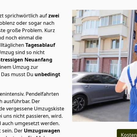
t sprichwörtlich auf
zwei
Koblenz oder sogar nach
rste große Problem.
Kurz
d noch einmal die
lltäglichen
Tagesablauf
Umzug sind so nicht
stressigen Neuanfang
 einem Umzug zur
. Das musst Du
unbedingt
tenintensiv. Pendelfahrten
ch ausführbar.
Der
Jede vergessene Umzugskiste
i uns nicht passieren, wird.
d auch umgesetzt werden.
 sein. Der
Umzugswagen
Kosten