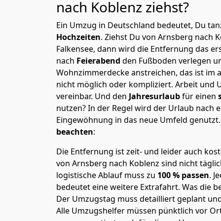
nach Koblenz
ziehst?
Ein Umzug in Deutschland bedeutet, Du tanz
Hochzeiten
. Ziehst Du von Arnsberg nach 
Falkensee, dann wird die Entfernung das e
nach
Feierabend
den Fußboden verlegen un
Wohnzimmerdecke anstreichen, das ist im a
nicht möglich oder kompliziert.
Arbeit und 
vereinbar. Und den
Jahresurlaub
für einen
nutzen? In der Regel wird der Urlaub nach
Eingewöhnung in das neue Umfeld genutzt
beachten
:
Die Entfernung ist zeit- und leider auch kos
von Arnsberg nach Koblenz sind nicht tägli
logistische Ablauf muss zu
100 % passen
. 
bedeutet eine weitere Extrafahrt. Was die be
Der Umzugstag muss detailliert geplant un
Alle Umzugshelfer müssen pünktlich vor Ort