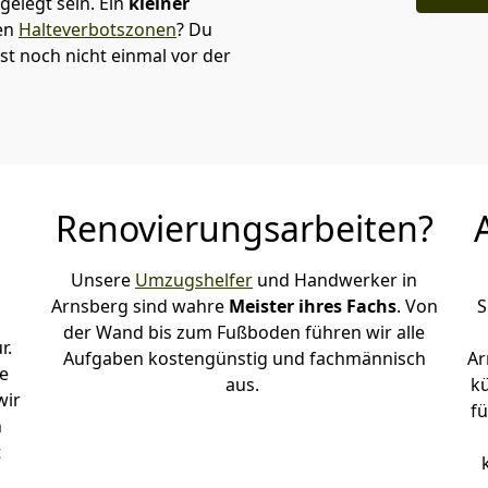
elegt sein. Ein
kleiner
den
Halteverbotszonen
? Du
t noch nicht einmal vor der
Renovierungsarbeiten?
Unsere
Umzugshelfer
und Handwerker in
Arnsberg sind wahre
Meister ihres Fachs
. Von
S
der Wand bis zum Fußboden führen wir alle
r.
Aufgaben kostengünstig und fachmännisch
Ar
e
aus.
k
wir
fü
h
t