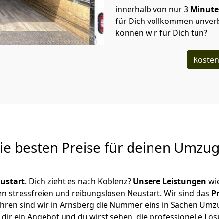
innerhalb von nur
3
Minut
für Dich vollkommen unverb
können wir für Dich tun?
Kosten
Die besten Preise für deinen Umzu
ustart
. Dich zieht es nach Koblenz?
Unsere Leistungen
wi
en stressfreien und reibungslosen Neustart.
Wir sind das
P
 Jahren sind wir in Arnsberg die Nummer eins in Sachen Umz
dir ein Angebot und du wirst sehen, die professionelle Lös