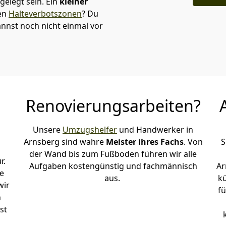
elegt sein. Ein
kleiner
den
Halteverbotszonen
? Du
nnst noch nicht einmal vor
Renovierungsarbeiten?
Unsere
Umzugshelfer
und Handwerker in
Arnsberg sind wahre
Meister ihres Fachs
. Von
S
der Wand bis zum Fußboden führen wir alle
r.
Aufgaben kostengünstig und fachmännisch
Ar
e
aus.
k
wir
fü
h
st