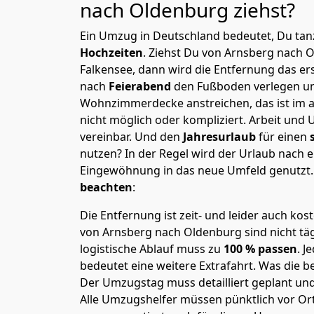
nach Oldenburg
ziehst?
Ein Umzug in Deutschland bedeutet, Du tanz
Hochzeiten
. Ziehst Du von Arnsberg nach 
Falkensee, dann wird die Entfernung das e
nach
Feierabend
den Fußboden verlegen un
Wohnzimmerdecke anstreichen, das ist im a
nicht möglich oder kompliziert.
Arbeit und 
vereinbar. Und den
Jahresurlaub
für einen
nutzen? In der Regel wird der Urlaub nach
Eingewöhnung in das neue Umfeld genutzt
beachten
:
Die Entfernung ist zeit- und leider auch kos
von Arnsberg nach Oldenburg sind nicht täg
logistische Ablauf muss zu
100 % passen
. 
bedeutet eine weitere Extrafahrt. Was die be
Der Umzugstag muss detailliert geplant un
Alle Umzugshelfer müssen pünktlich vor Ort