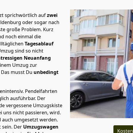
t sprichwörtlich auf
zwei
Oldenburg oder sogar nach
rste große Problem.
Kurz
d noch einmal die
lltäglichen
Tagesablauf
Umzug sind so nicht
stressigen Neuanfang
 einem Umzug zur
. Das musst Du
unbedingt
tenintensiv. Pendelfahrten
lich ausführbar.
Der
Jede vergessene Umzugskiste
i uns nicht passieren, wird.
d auch umgesetzt werden.
 sein. Der
Umzugswagen
Kosten